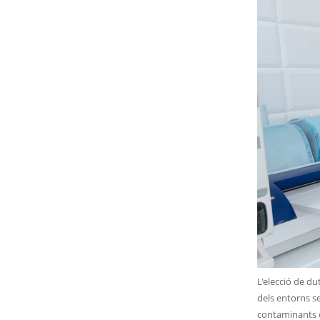
L'elecció de du
dels entorns s
contaminants d