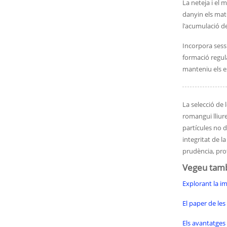
La neteja i el
danyin els mate
l'acumulació d
Incorpora sessi
formació regul
manteniu els e
La selecció de
romangui lliur
partícules no d
integritat de l
prudència, prot
Vegeu tam
Explorant la i
El paper de les
Els avantatges