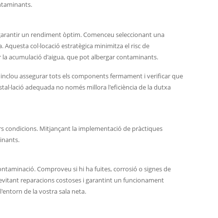
ontaminants.
 garantir un rendiment òptim. Comenceu seleccionant una
a. Aquesta col·locació estratègica minimitza el risc de
ar la acumulació d'aigua, que pot albergar contaminants.
xò inclou assegurar tots els components fermament i verificar que
stal·lació adequada no només millora l'eficiència de la dutxa
rs condicions. Mitjançant la implementació de pràctiques
inants.
ontaminació. Comproveu si hi ha fuites, corrosió o signes de
evitant reparacions costoses i garantint un funcionament
'entorn de la vostra sala neta.