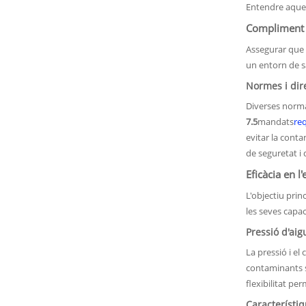
Entendre aques
Compliment d
Assegurar que 
un entorn de sa
Normes i dir
Diverses norma
7.5
mandats
req
evitar la cont
de seguretat i
Eficàcia en 
L'objectiu pri
les seves capac
Pressió d'aig
La pressió i el
contaminants s
flexibilitat pe
Característi