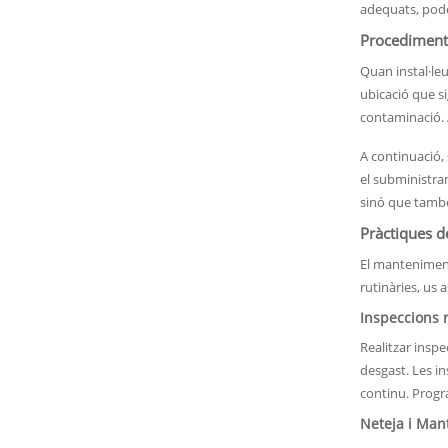
adequats, pode
Procediments
Quan instal·le
ubicació que si
contaminació. 
A continuació, 
el subministram
sinó que també 
Pràctiques 
El manteniment
rutinàries, us
Inspeccions 
Realitzar insp
desgast. Les i
continu. Progra
Neteja i Ma