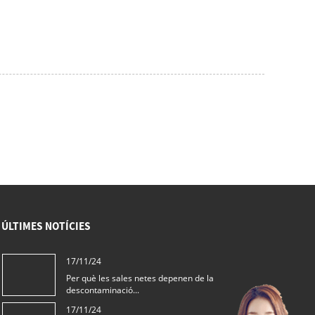
ÚLTIMES NOTÍCIES
17/11/24
Per què les sales netes depenen de la
descontaminació...
17/11/24