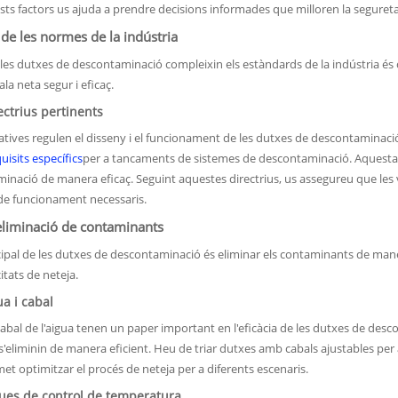
ts factors us ajuda a prendre decisions informades que milloren la seguretat
e les normes de la indústria
les dutxes de descontaminació compleixin els estàndards de la indústria és c
la neta segur i eficaç.
ectrius pertinents
tives regulen el disseny i el funcionament de les dutxes de descontaminaci
uisits específics
per a tancaments de sistemes de descontaminació. Aquesta 
aminació de manera eficaç. Seguint aquestes directrius, us assegureu que l
 de funcionament necessaris.
l'eliminació de contaminants
ncipal de les dutxes de descontaminació és eliminar els contaminants de mane
itats de neteja.
ua i cabal
 cabal de l'aigua tenen un paper important en l'eficàcia de les dutxes de desco
'eliminin de manera eficient. Heu de triar dutxes amb cabals ajustables per
rmet optimitzar el procés de neteja per a diferents escenaris.
ques de control de temperatura