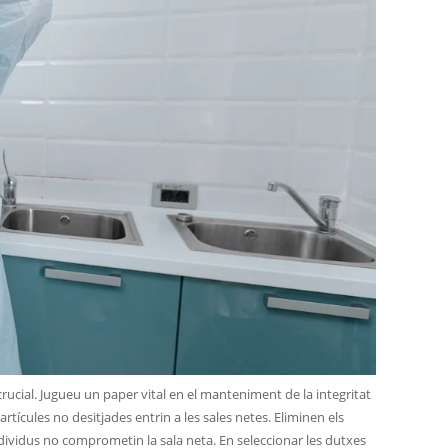
rucial. Jugueu un paper vital en el manteniment de la integritat
partícules no desitjades entrin a les sales netes. Eliminen els
dividus no comprometin la sala neta. En seleccionar les dutxes