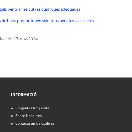
cials per triar les dutxes químiques adequades
 de boira proporcionen solucions per a les sales netes
icació: 17-nov-2024
INFORMACIÓ
Preguntes freqüents
15/11/24
Sobre Nosaltres
Funcionament de les dutxes de boira: la vostra
solució de sala blanca
Contacta amb nosaltres