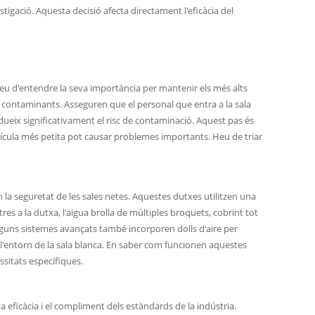
tigació. Aquesta decisió afecta directament l'eficàcia del
Heu d'entendre la seva importància per mantenir els més alts
 contaminants. Asseguren que el personal que entra a la sala
dueix significativament el risc de contaminació. Aquest pas és
 partícula més petita pot causar problemes importants. Heu de triar
la seguretat de les sales netes. Aquestes dutxes utilitzen una
es a la dutxa, l'aigua brolla de múltiples broquets, cobrint tot
Alguns sistemes avançats també incorporen dolls d'aire per
a l'entorn de la sala blanca. En saber com funcionen aquestes
sitats específiques.
eficàcia i el compliment dels estàndards de la indústria.