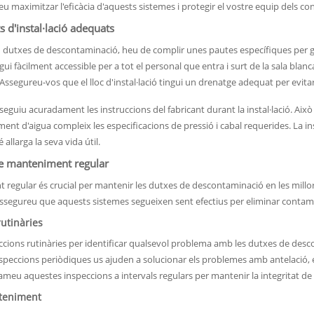
u maximitzar l'eficàcia d'aquests sistemes i protegir el vostre equip dels c
 d'instal·lació adequats
u dutxes de descontaminació, heu de complir unes pautes específiques per
gui fàcilment accessible per a tot el personal que entra i surt de la sala blanc
Assegureu-vos que el lloc d'instal·lació tingui un drenatge adequat per evit
seguiu acuradament les instruccions del fabricant durant la instal·lació. Ai
ent d'aigua compleix les especificacions de pressió i cabal requerides. La in
allarga la seva vida útil.
de manteniment regular
 regular és crucial per mantenir les dutxes de descontaminació en les millo
 assegureu que aquests sistemes segueixen sent efectius per eliminar contam
rutinàries
eccions rutinàries per identificar qualsevol problema amb les dutxes de desc
nspeccions periòdiques us ajuden a solucionar els problemes amb antelació, 
meu aquestes inspeccions a intervals regulars per mantenir la integritat de l
nteniment