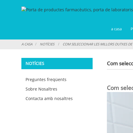
a casa
P
A CASA
NOTÍCIES
COM SELECCIONAR LES MILLORS DUTXES DE 
Com selecci
NOTÍCIES
Preguntes freqüents
Com selec
Sobre Nosaltres
Contacta amb nosaltres