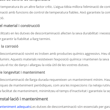
a temperatura és un altre factor crític. L'aigua tèbia millora l'eliminació de 
ació amb funcions de control de temperatura fiables. Això garanteix la comod
ió.
el material i construcció
tilitzats en les dutxes de descontaminació afecten la seva durabilitat i nece
garantir la fiabilitat a llarg termini.
 la corrosió
descontaminació sovint es troben amb productes químics aggressivs. Heu de tr
alumini. Aquests materials resisteixen l'exposició química i mantenen la seva i
uïu el risc de danys i allargau la vida útil de les vostres dutxes.
de longevitat i manteniment
descontaminació de llarga durada requereixen un manteniment mínim. Hauríeu
ctiques de manteniment periòdiques, com ara les inspeccions i la neteja rutinà
 la facilitat de manteniment, minimitzeu el temps d'inactivitat i garanteix la s
instal·lació i manteniment
 manteniment adequats
Les dutxes de descontaminació són essencials per garan