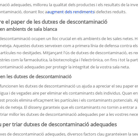
ció adequades, milloreu la qualitat dels productes i els resultats de la inves
contaminació, donant lloc a
augment dels rendiments
i defectes reduïts.
 el paper de les dutxes de descontaminació
en ambients de sala blanca
descontaminació ocupen un lloc crucial en els ambients de les sales netes. 
neteja. Aquestes dutxes serveixen com a primera línia de defensa contra els
artícules no desitjades. Mitjançant l'ús de dutxes de descontaminació, es re
ústries com la farmacèutica, la biotecnologia i l'electrònica, on fins i tot la
ontaminació adequades per protegir la integritat de la vostra sala neta.
en les dutxes de descontaminació
uncionen les dutxes de descontaminació us ajuda a apreciar el seu paper en 
gua i de vegades aire per eliminar els contaminants dels individus. Quan entr
est procés elimina eficaçment les partícules i els contaminants potencials. 
cés de neteja. El disseny garanteix que els contaminants no tornin a entrar 
triar millor les dutxes de descontaminació adequades per a les vostres neces
au per triar dutxes de descontaminació adequades
xes de descontaminació adequades, diversos factors clau garanteixen la seva 