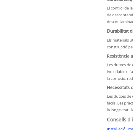
El control de l
de descontamin
descontaminac
Durabilitat d
Els materials u
construcció per 
Resistència a
Les dutxes de 
inoxidable o l'
la corrosió, red
Necessitats 
Les dutxes de 
fàcils. Les prà
la longevitat i
Consells d'
Instal·lació i