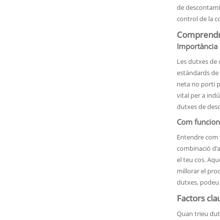
de descontamina
control de la 
Comprendre
Importància 
Les dutxes de 
estàndards de 
neta no porti p
vital per a ind
dutxes de desc
Com funcion
Entendre com f
combinació d'ai
el teu cos. Aqu
millorar el pro
dutxes, podeu 
Factors cl
Quan trieu dut