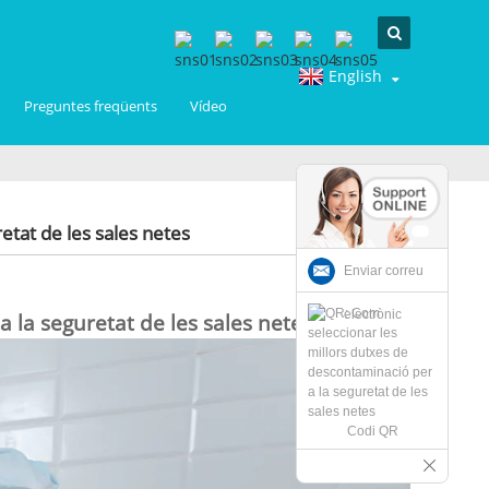
English
Preguntes freqüents
Vídeo
etat de les sales netes
Enviar correu
electrònic
 la seguretat de les sales netes
Codi QR