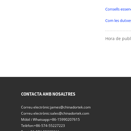
Consells essen
Com les dutxes
Hora de publ
CONTACTA AMB NOSALTRES
Correu electrònic:
james@chinadortek.com
Correu electrònic:
sales@chinadortek.com
Mòbil i Whatsapp:
+86-15990207615
Telèfon:
+86-574-55227223