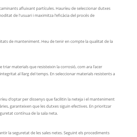
contaminants afluixant partícules. Hauríeu de seleccionar dutxes
itat de l'usuari i maximitza l'eficàcia del procés de
ssitats de manteniment. Heu de tenir en compte la qualitat de la
iar materials que resisteixin la corrosió, com ara l'acer
ntegritat al llarg del temps. En seleccionar materials resistents a
 d'optar per dissenys que facilitin la neteja i el manteniment
ries, garanteixen que les dutxes siguin efectives. En prioritzar
eguretat contínua de la sala neta.
tir la seguretat de les sales netes. Seguint els procediments