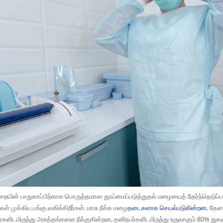
ின் பாதுகாப்பிற்காக பொருத்தமான தூய்மைப்படுத்துதல் மழையைத் தேர்ந்தெடுப்பத
ங்கள் முக்கிய பங்கு வகிக்கிறீர்கள். மாசு நீக்க மழை
தடைகளாக செயல்படுகின்றன
, தேவ
ிடமிருந்து அசுத்தங்களை நீக்குகின்றன, தனிநபர்களிடமிருந்து உருவாகும் 80% துக