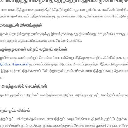
 மாசுபடுத்தும் மழையைத் தேர்ந்தெடுப்பதற்கான முக்கிய கார
தமான மாசுபடுத்தும் மழையைத் தேர்ந்தெடுக்கும்போது, ​​பல முக்கிய காரணிகள் அவற
்தக் காரணிகளைப் புரிந்துகொள்வது, தூய்மையான அறையின் பாதுகாப்பை மேம்படுத்து
ிலைகளுடன் இணங்குதல்
மழைகள் தொழில்துறை தரங்களுக்கு இணங்குவதை உறுதி செய்வது மிக முக்கியமானது. 
ைகள் மற்றும் வழிகாட்டுதல்களை கடைபிடிக்க வேண்டும்.
ுங்குமுறைகள் மற்றும் வழிகாட்டுதல்கள்
மழையின் வடிவமைப்பு மற்றும் செயல்பாட்டை பல்வேறு விதிமுறைகள் நிர்வகிக்கின்றன. 
ுறிப்பிட்ட தேவைகள்
தூய்மைப்படுத்துதல் அமைப்பு அடைப்புகளுக்கு. இந்த விதிமுறை
. இந்த வழிகாட்டுதல்களைப் பின்பற்றுவதன் மூலம், உங்கள் மாசுபடுத்தும் மழை தேவையா
ள்.
 அகற்றுவதில் செயல்திறன்
மழையின் முதன்மை நோக்கம் அசுத்தங்களை திறம்பட அகற்றுவதாகும். அவற்றின் துப்புரவு
ற்றும் ஓட்ட விகிதம்
 மற்றும் ஓட்ட விகிதம் ஆகியவை மாசுபடுத்தும் மழையின் செயல்திறனில் குறிப்பிடத்தக்க
றுதி செய்கிறது. வெவ்வேறு தூய்மைப்படுத்துதல் தேவைகளைப் பூர்த்தி செய்ய, சர