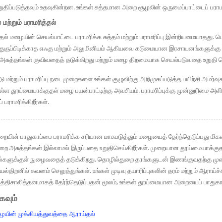
ுதிப்படுத்தவும் உதவுகின்றன. உங்கள் சுத்தமான அறை சூழலின் ஒருமைப்பாட்டைப் பரா
 மற்றும் பராமரித்தல்
ுதல் மழையின் செயல்பாட்டை பராமரிக்க சுத்தம் மற்றும் பராமரிப்பு இன்றியமையாதது
. துருப்பிடிக்காத எஃகு மற்றும் அலுமினியம் ஆகியவை கடுமையான இரசாயனங்களுக்கு
ு அசுத்தங்கள் குவிவதைத் தடுக்கிறது மற்றும் மழை திறமையாக செயல்படுவதை உறுதி ச
 மற்றும் பராமரிப்பு நடைமுறைகளை உங்கள் குழுவிற்கு அறிமுகப்படுத்த பயிற்சி அமர்
 தூய்மையாக்குதல் மழை பயன்பாட்டிற்கு அவசியம். பராமரிப்புக்கு முன்னுரிமை அளிப்
ராமரிக்கிறீர்கள்.
ின் பாதுகாப்பை பராமரிக்க சரியான மாசுபடுத்தும் மழையைத் தேர்ந்தெடுப்பது மிக
 அறை அசுத்தங்கள் இல்லாமல் இருப்பதை உறுதிசெய்கிறீர்கள். முறையான தூய்மையாக்
ல்களுக்குள் நுழைவதைத் தடுக்கிறது. தொழில்துறை தரங்களுடன் இணங்குவதற்கு மு
ெயல்திறனில் கவனம் செலுத்துங்கள். உங்கள் முடிவு தயாரிப்புகளின் தரம் மற்றும் ஆராய
ுத்திசாலித்தனமாகத் தேர்ந்தெடுப்பதன் மூலம், உங்கள் தூய்மையான அறையைப் பாதுகாத
்கவும்
மழையின் முக்கியத்துவத்தை ஆராய்தல்