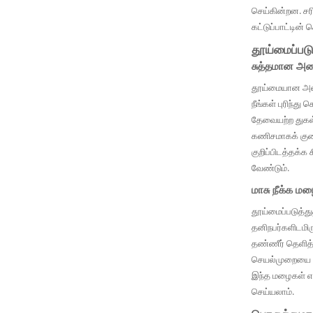
செய்கின்றன. சரி
கட்டுப்பாட்டின்
தூய்மைப்படு
சுத்தமான அறை
தூய்மையான அறை 
நீங்கள் புரிந்த
தேவையற்ற துகள்
கணிசமாகக் குறை
குறிப்பிடத்தக்க
வேண்டும்.
மாசு நீக்க ம
தூய்மைப்படுத்து
தனிநபர்களிடமிரு
தண்ணீர் தெளித்த
செயல்முறையை மே
இந்த மழைகள் எவ
செய்யலாம்.