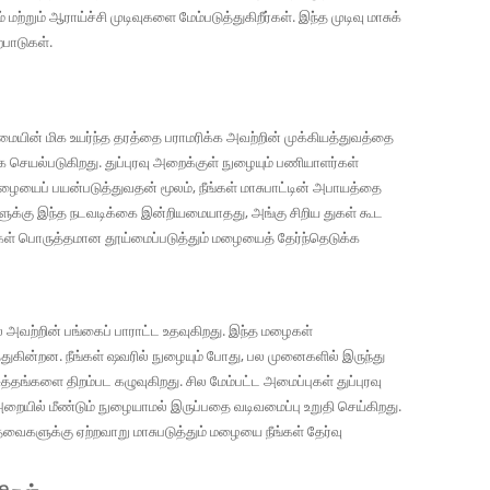
்றும் ஆராய்ச்சி முடிவுகளை மேம்படுத்துகிறீர்கள். இந்த முடிவு மாசுக்
ைபாடுகள்.
ையின் மிக உயர்ந்த தரத்தை பராமரிக்க அவற்றின் முக்கியத்துவத்தை
க செயல்படுகிறது. துப்புரவு அறைக்குள் நுழையும் பணியாளர்கள்
மழையைப் பயன்படுத்துவதன் மூலம், நீங்கள் மாசுபாட்டின் அபாயத்தை
்களுக்கு இந்த நடவடிக்கை இன்றியமையாதது, அங்கு சிறிய துகள் கூட
நீங்கள் பொருத்தமான தூய்மைப்படுத்தும் மழையைத் தேர்ந்தெடுக்க
ல் அவற்றின் பங்கைப் பாராட்ட உதவுகிறது. இந்த மழைகள்
துகின்றன. நீங்கள் ஷவரில் நுழையும் போது, ​​பல முனைகளில் இருந்து
த்தங்களை திறம்பட கழுவுகிறது. சில மேம்பட்ட அமைப்புகள் துப்புரவு
ில் மீண்டும் நுழையாமல் இருப்பதை வடிவமைப்பு உறுதி செய்கிறது.
ைகளுக்கு ஏற்றவாறு மாசுபடுத்தும் மழையை நீங்கள் தேர்வு