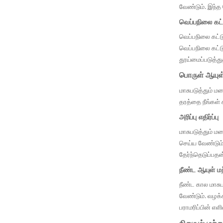
வேண்டும். இந்த
வெப்பநிலை கட்ட
வெப்பநிலை கட்ட
வெப்பநிலை கட்டு
தூய்மைப்படுத்த
பொருள் ஆயுள்
மாசுபடுத்தும் ம
தரத்தை நீங்கள்
அரிப்பு எதிர்ப்பு
மாசுபடுத்தும் 
செய்ய வேண்டும்
தேர்ந்தெடுப்பதன
நீண்ட ஆயுள் மற
நீண்ட கால மாசுப
வேண்டும். வழக்
பராமரிப்பின் எ