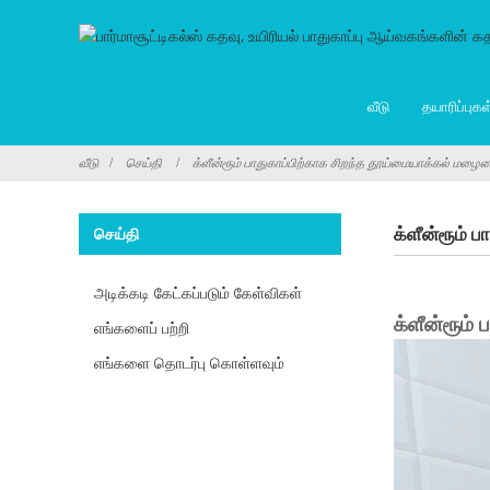
வீடு
தயாரிப்புகள
வீடு
செய்தி
க்ளீன்ரூம் பாதுகாப்பிற்காக சிறந்த தூய்மையாக்கல் மழை
க்ளீன்ரூம் 
செய்தி
அடிக்கடி கேட்கப்படும் கேள்விகள்
க்ளீன்ரூம்
எங்களைப் பற்றி
எங்களை தொடர்பு கொள்ளவும்