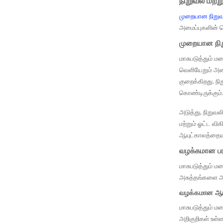
நிறுவல் மற்று
முறையான நிறுவல்
அமைப்புகளின் ச
முறையான நி
மாசுபடுத்தும் ம
வெளியேறும் அனை
குறைக்கிறது. ந
கொண்டிருக்கும்
அடுத்து, நிறுவ
மற்றும் ஓட்ட வி
ஆயுட்காலத்தையும்
வழக்கமான பர
மாசுபடுத்தும் 
அசுத்தங்களை அக
வழக்கமான ஆய
மாசுபடுத்தும் 
அறிகுறிகள் உள்ள