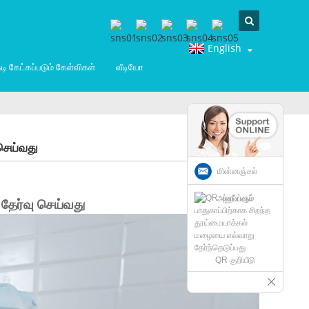
English
டி கேட்கப்படும் கேள்விகள்
வீடியோ
 செய்வது
மின்னஞ்சல்
அனுப்பவும்
 தேர்வு செய்வது
QR குறியீடு