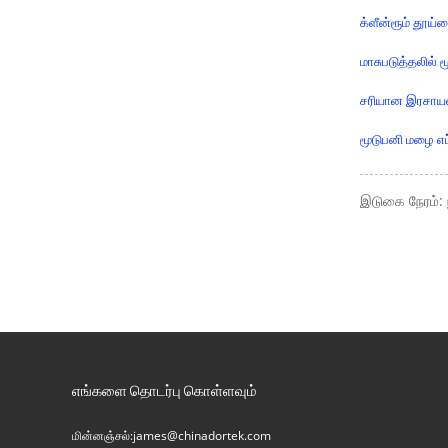
க்ளீன்ரூம் தூய்
மாசுபடுத்தலில்
சரியான இரசாயன
மூடுபனி மழை எப
இடுகை நேரம்: 
எங்களை தொடர்பு கொள்ளவும்
மின்னஞ்சல்:
james@chinadortek.com