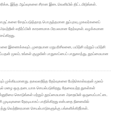
மரிக்க, இந்த ஆய்வுகளை சீரான இடைவெளியில் திட்டமிடுங்கள்.
. பொருட்களை சேதப்படுத்தாத பொருத்தமான துப்புரவு முகவர்களைப்
 அவற்றின் எதிர்ப்பின் காரணமாக பிரபலமான தேர்வுகள். வழக்கமான
ெய்கிறது.
வுகளை இணைக்கவும். முறையான மறுபரிசீலனை, பயிற்சி மற்றும் பயிற்சி
பதன் மூலம், உங்கள் குழுவின் பாதுகாப்பைப் பாதுகாத்து, தூய்மையான
வும் முக்கியமானது. தகவலறிந்த தேர்வுகளை மேற்கொள்வதன் மூலம்
குதல் மழை ஒரு தடையாக செயல்படுகிறது, தேவையற்ற துகள்கள்
ன்னுரிமை கொடுங்கள் மற்றும் தூய்மையான அறையின் ஒருமைப்பாட்டை
்ச்சி முடிவுகளை நேரடியாகப் பாதிக்கிறது என்பதை நினைவில்
்து வெற்றிகரமான செயல்பாடுகளுக்கு பங்களிக்கிறீர்கள்.