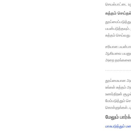
செயல்பாட்டை உற
சுத்தம் செய்தல்
தூய்மைப்படுத்த
பயன்படுத்தவும்
சுத்தம் செய்வத
சரியான பயன்பாடு
ஆகியவை பயனுள்ள
அறை தரங்களைப் ப
தூய்மையான அறைய
உங்கள் சுத்தம்
உணர்திறன் சூழ
மேம்படுத்தும் ச
கொள்ளுங்கள். ப
மேலும் பார்க
மாசுபடுத்தும் 