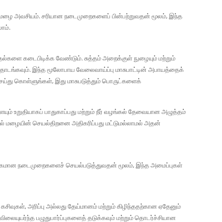
க மழை அவசியம். சரியான நடைமுறைகளைப் பின்பற்றுவதன் மூலம், இந்த
ாம்.
டுதல்களை கடைபிடிக்க வேண்டும். சுத்தம் அறைக்குள் நுழையும் மற்றும்
ொடங்கவும். இந்த மூலோபாய வேலைவாய்ப்பு மாசுபாட்டின் அபாயத்தைக்
ெய்து கொள்ளுங்கள், இது மாசுபடுத்தும் பொருட்களைக்
ம் உறுதியாகப் பாதுகாப்பது மற்றும் நீர் வழங்கல் தேவையான அழுத்தம்
ிறுவல் மழையின் செயல்திறனை அதிகரிப்பது மட்டுமல்லாமல் அதன்
வழக்கமான நடைமுறைகளைச் செயல்படுத்துவதன் மூலம், இந்த அமைப்புகள்
வுகள், அரிப்பு அல்லது தேய்மானம் மற்றும் கிழிந்ததற்கான ஏதேனும்
விலையுயர்ந்த பழுதுபார்ப்புகளைத் தடுக்கவும் மற்றும் தொடர்ச்சியான