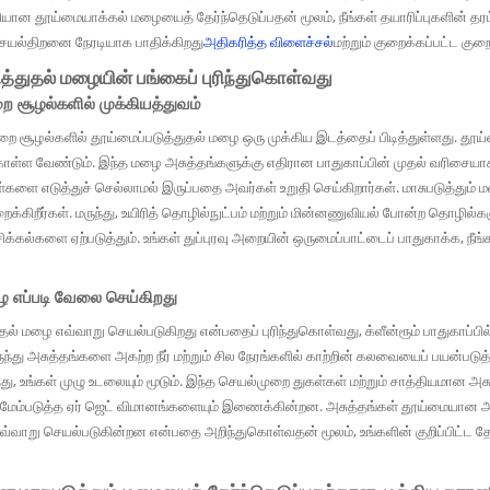
யான தூய்மையாக்கல் மழையைத் தேர்ந்தெடுப்பதன் மூலம், நீங்கள் தயாரிப்புகளின் தரம் மற
 செயல்திறனை நேரடியாக பாதிக்கிறது
அதிகரித்த விளைச்சல்
மற்றும் குறைக்கப்பட்ட குற
த்துதல் மழையின் பங்கைப் புரிந்துகொள்வது
 சூழல்களில் முக்கியத்துவம்
சூழல்களில் தூய்மைப்படுத்துதல் மழை ஒரு முக்கிய இடத்தைப் பிடித்துள்ளது. தூய்ம
ு கொள்ள வேண்டும். இந்த மழை அசுத்தங்களுக்கு எதிரான பாதுகாப்பின் முதல் வரிசையா
களை எடுத்துச் செல்லாமல் இருப்பதை அவர்கள் உறுதி செய்கிறார்கள். மாசுபடுத்தும் 
க்கிறீர்கள். மருந்து, உயிரித் தொழில்நுட்பம் மற்றும் மின்னணுவியல் போன்ற தொழில
 சிக்கல்களை ஏற்படுத்தும். உங்கள் துப்புரவு அறையின் ஒருமைப்பாட்டைப் பாதுகாக்க, 
ழை எப்படி வேலை செய்கிறது
தல் மழை எவ்வாறு செயல்படுகிறது என்பதைப் புரிந்துகொள்வது, க்ளீன்ரூம் பாதுகாப்பி
ந்து அசுத்தங்களை அகற்ற நீர் மற்றும் சில நேரங்களில் காற்றின் கலவையைப் பயன்படுத்
ு, உங்கள் முழு உடலையும் மூடும். இந்த செயல்முறை துகள்கள் மற்றும் சாத்தியமான அசு
ம்படுத்த ஏர் ஜெட் விமானங்களையும் இணைக்கின்றன. அசுத்தங்கள் தூய்மையான அறைய
்வாறு செயல்படுகின்றன என்பதை அறிந்துகொள்வதன் மூலம், உங்களின் குறிப்பிட்ட தேவ