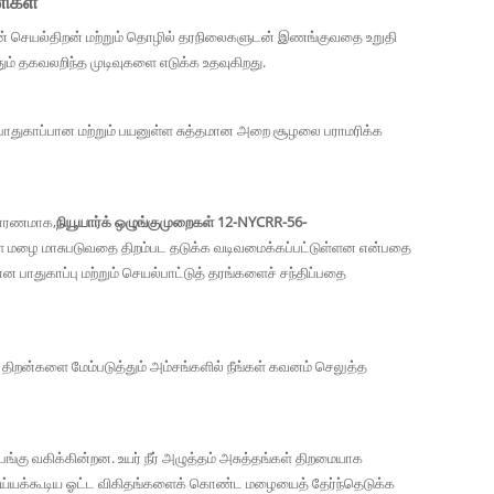
ணிகள்
்றின் செயல்திறன் மற்றும் தொழில் தரநிலைகளுடன் இணங்குவதை உறுதி
ம் தகவலறிந்த முடிவுகளை எடுக்க உதவுகிறது.
பாதுகாப்பான மற்றும் பயனுள்ள சுத்தமான அறை சூழலை பராமரிக்க
உதாரணமாக,
நியூயார்க் ஒழுங்குமுறைகள் 12-NYCRR-56-
கள் மழை மாசுபடுவதை திறம்பட தடுக்க வடிவமைக்கப்பட்டுள்ளன என்பதை
ன பாதுகாப்பு மற்றும் செயல்பாட்டுத் தரங்களைச் சந்திப்பதை
 திறன்களை மேம்படுத்தும் அம்சங்களில் நீங்கள் கவனம் செலுத்த
 பங்கு வகிக்கின்றன. உயர் நீர் அழுத்தம் அசுத்தங்கள் திறமையாக
ிசெய்யக்கூடிய ஓட்ட விகிதங்களைக் கொண்ட மழையைத் தேர்ந்தெடுக்க