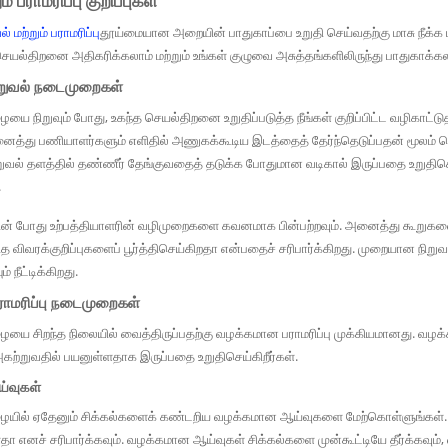
ம் பராமரிப்பு குறிப்புகள்
 மற்றும் பராமரிப்பு
தூய்மையான அறையின் பாதுகாப்பை உறுதி செய்வதற்கு மாசு நீக்
ெயல்திறனை அதிகரிக்கலாம் மற்றும் உங்கள் குழுவை அசுத்தங்களிலிருந்து பாதுகாக்கல
றுவல் நடைமுறைகள்
ழையை நிறுவும் போது, ​​உகந்த செயல்திறனை உறுதிப்படுத்த நீங்கள் குறிப்பிட்ட வழிகாட்
த்து பணியாளர்களும் எளிதில் அணுகக்கூடிய இடத்தைத் தேர்ந்தெடுப்பதன் மூலம் த
ிறுவல் தளத்தில் தண்ணீர் தேங்குவதைத் தடுக்க போதுமான வடிகால் இருப்பதை உறுதிச
.
லின் போது உற்பத்தியாளரின் வழிமுறைகளை கவனமாக பின்பற்றவும். அனைத்து கூறுகளையு
கித விவரக்குறிப்புகளைப் பூர்த்திசெய்கிறதா என்பதைச் சரிபார்க்கிறது. முறையான ந
 நீட்டிக்கிறது.
ாமரிப்பு நடைமுறைகள்
மழையை சிறந்த நிலையில் வைத்திருப்பதற்கு வழக்கமான பராமரிப்பு முக்கியமானது. 
ற்றுவதில் பயனுள்ளதாக இருப்பதை உறுதிசெய்கிறீர்கள்.
்வுகள்
மழையில் ஏதேனும் சிக்கல்களைக் கண்டறிய வழக்கமான ஆய்வுகளை மேற்கொள்ளுங்கள். கசி
தா எனச் சரிபார்க்கவும். வழக்கமான ஆய்வுகள் சிக்கல்களை முன்கூட்டியே தீர்க்கவும், 