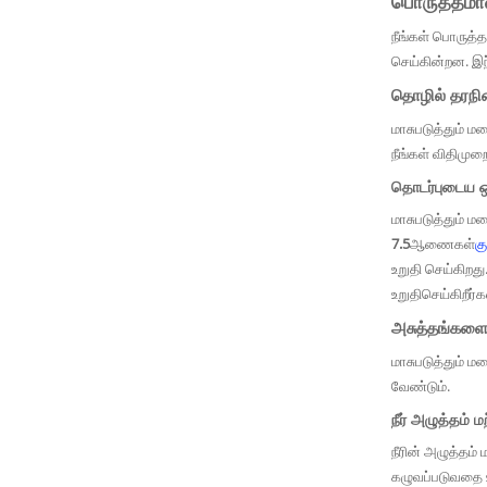
பொருத்தமான
நீங்கள் பொருத்
செய்கின்றன. இந
தொழில் தரந
மாசுபடுத்தும் 
நீங்கள் விதிமுற
தொடர்புடைய ஒழ
மாசுபடுத்தும் 
7.5
ஆணைகள்
க
உறுதி செய்கிறது
உறுதிசெய்கிறீர்க
அசுத்தங்களை
மாசுபடுத்தும் 
வேண்டும்.
நீர் அழுத்தம் ம
நீரின் அழுத்தம்
கழுவப்படுவதை உ