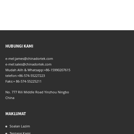
HUBUNGI KAMI
e-mel:
james@chinadortek.com
e-mel:
sales@chinadortek.com
Mudah Alih & Whatsapp:
+86-15990207615
telefon:
+86-574-55227223
Faks:
+ 86-574-55225211
No. 777 Rili Middle Road Yinzhou Ningbo
China
MAKLUMAT
Soalan Lazim
Tentang Kami