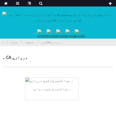
د CA دروازې
کور
محصولات
یخچال
د CA دروازې
د هوا کنټرول شوي دروازې