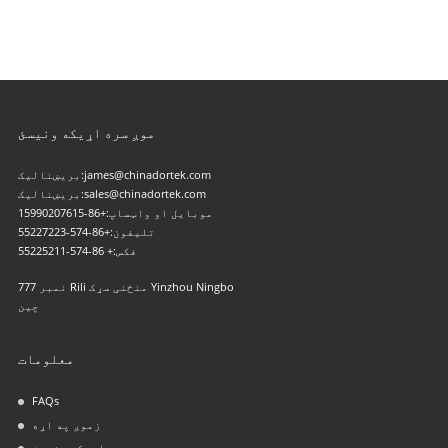
موږ سره اړیکه ونیسئ
james@chinadortek.com
بریښنالیک:
sales@chinadortek.com
بریښنالیک:
موبایل او واټساپ:
+86-15990207615
تلیفون:
+86-574-55227223
فکس:
+ 86-574-55225211
نمبر 777 Rili منځنی سړک Yinzhou Ningbo
چین
معلومات
FAQs
زموږ په اړه
موږ سره اړیکه ونیسئ