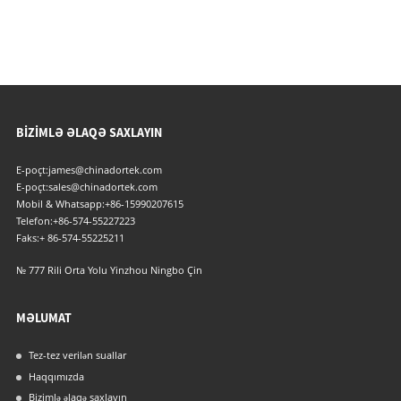
BIZIMLƏ ƏLAQƏ SAXLAYIN
E-poçt:
james@chinadortek.com
E-poçt:
sales@chinadortek.com
Mobil & Whatsapp:
+86-15990207615
Telefon:
+86-574-55227223
Faks:
+ 86-574-55225211
№ 777 Rili Orta Yolu Yinzhou Ningbo Çin
MƏLUMAT
Tez-tez verilən suallar
Haqqımızda
Bizimlə əlaqə saxlayın