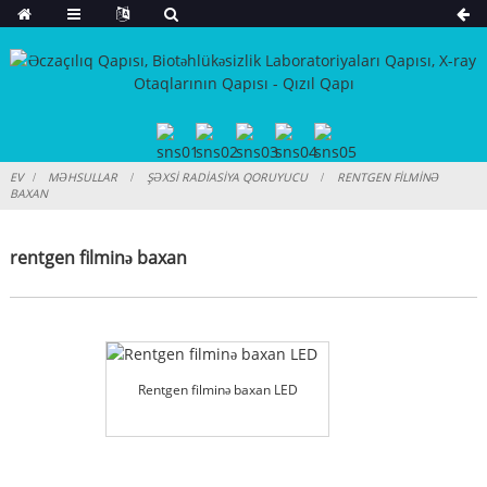
EV
MƏHSULLAR
ŞƏXSI RADIASIYA QORUYUCU
RENTGEN FILMINƏ
BAXAN
rentgen filminə baxan
Rentgen filminə baxan LED