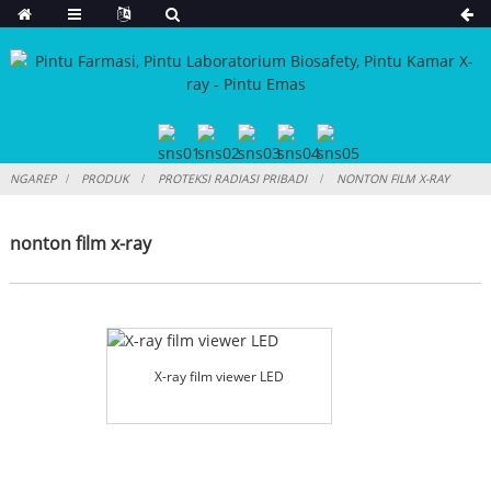
NGAREP
PRODUK
PROTEKSI RADIASI PRIBADI
NONTON FILM X-RAY
nonton film x-ray
X-ray film viewer LED