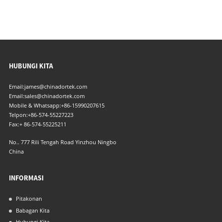
HUBUNGI KITA
Email:
james@chinadortek.com
Email:
sales@chinadortek.com
Mobile & Whatsapp:
+86-15990207615
Telpon:
+86-574-55227223
Fax:
+ 86-574-55225211
No.. 777 Rili Tengah Road Yinzhou Ningbo
China
INFORMASI
Pitakonan
Babagan Kita
Hubungi Kita