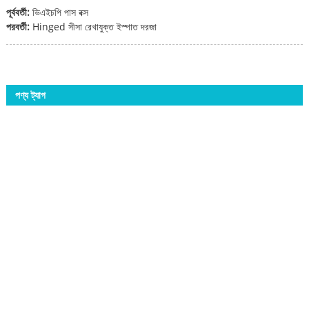
পূর্ববর্তী:
ভিএইচপি পাস বক্স
পরবর্তী:
Hinged সীসা রেখাযুক্ত ইস্পাত দরজা
পণ্য ট্যাগ