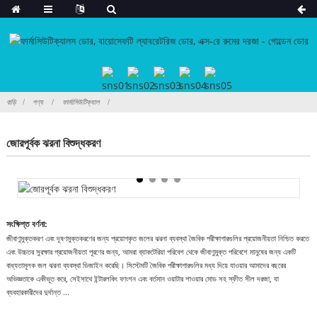
বাড়ি
পণ্য
ফার্মাসিউটিক্যাল
জোরপূর্বক ঝরনা বিশুদ্ধকরণ
সংক্ষিপ্ত বর্ণনা:
জীবাণুমুক্তকরণ এবং দূষণমুক্তকরণের জন্য প্রয়োগকৃত জলের ঝরনা ব্যবস্থা জৈবিক পরীক্ষাগারগুলির প্রয়োজনীয়তা নিশ্চিত করতে
এবং উচ্চতর সুরক্ষার প্রয়োজনীয়তা পূরণের জন্য, আমরা ব্যাকটেরিয়া পরিবেশ থেকে জীবাণুমুক্ত পরিবেশে মানুষের জন্য একটি
বাধ্যতামূলক জল ঝরনা ব্যবস্থা ডিজাইন করেছি। সিস্টেমটি জৈবিক পরীক্ষাগারগুলির মধ্য দিয়ে যাওয়ার আমাদের বছরের
অভিজ্ঞতাকে একীভূত করে, সেইসাথে ইন্টারলকিং ফাংশন এবং বর্তমান ওয়াটার শাওয়ার মোড সহ স্ফীত সীল দরজা, যা
ব্যবহারকারীদের দুর্দান্ত ...