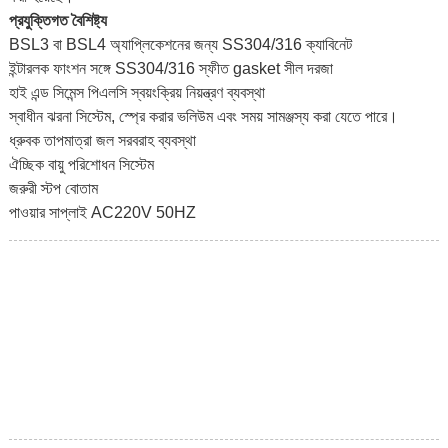
প্রযুক্তিগত বৈশিষ্ট্য
BSL3 বা BSL4 অ্যাপ্লিকেশনের জন্য SS304/316 ক্যাবিনেট
ইন্টারলক ফাংশন সঙ্গে SS304/316 স্ফীত gasket সীল দরজা
হাই এন্ড সিমেন্স পিএলসি স্বয়ংক্রিয় নিয়ন্ত্রণ ব্যবস্থা
স্বাধীন ঝরনা সিস্টেম, স্প্রে করার ভলিউম এবং সময় সামঞ্জস্য করা যেতে পারে।
ধ্রুবক তাপমাত্রা জল সরবরাহ ব্যবস্থা
ঐচ্ছিক বায়ু পরিশোধন সিস্টেম
জরুরী স্টপ বোতাম
পাওয়ার সাপ্লাই AC220V 50HZ