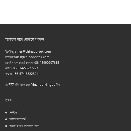
আমাদের সাথে যোগাযোগ করুন
ইমেইল:
james@chinadortek.com
ইমেইল:
sales@chinadortek.com
মোবাইল এবং হোয়াটসঅ্যাপ:
+86-15990207615
ফোন:
+86-574-55227223
ফ্যাক্স:
+ 86-574-55225211
নং 777 রিলি মিডল রোড Yinzhou Ningbo চীন
তথ্য
FAQs
আমাদের সম্পর্কে
আমাদের সাথে যোগাযোগ করুন