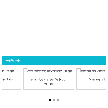
সম্পর্কিত পণ্য
-সেফটি পাস
স্প্রে সিস্টেম সহ জৈব-নিরাপত্তা
ক্লিন রুম আই ওয
পাস বক্স