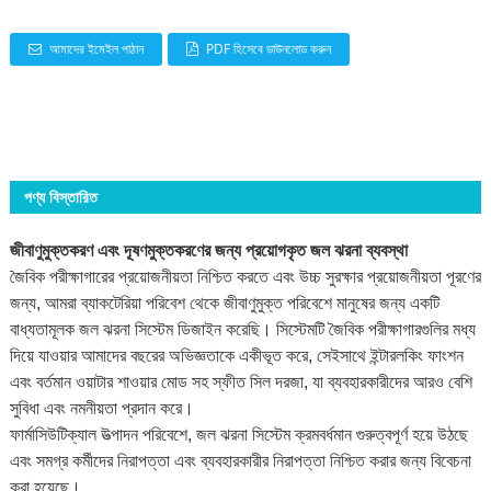
আমাদের ইমেইল পাঠান
PDF হিসেবে ডাউনলোড করুন
পণ্য বিস্তারিত
জীবাণুমুক্তকরণ এবং দূষণমুক্তকরণের জন্য প্রয়োগকৃত জল ঝরনা ব্যবস্থা
জৈবিক পরীক্ষাগারের প্রয়োজনীয়তা নিশ্চিত করতে এবং উচ্চ সুরক্ষার প্রয়োজনীয়তা পূরণের
জন্য, আমরা ব্যাকটেরিয়া পরিবেশ থেকে জীবাণুমুক্ত পরিবেশে মানুষের জন্য একটি
বাধ্যতামূলক জল ঝরনা সিস্টেম ডিজাইন করেছি। সিস্টেমটি জৈবিক পরীক্ষাগারগুলির মধ্য
দিয়ে যাওয়ার আমাদের বছরের অভিজ্ঞতাকে একীভূত করে, সেইসাথে ইন্টারলকিং ফাংশন
এবং বর্তমান ওয়াটার শাওয়ার মোড সহ স্ফীত সিল দরজা, যা ব্যবহারকারীদের আরও বেশি
সুবিধা এবং নমনীয়তা প্রদান করে।
ফার্মাসিউটিক্যাল উত্পাদন পরিবেশে, জল ঝরনা সিস্টেম ক্রমবর্ধমান গুরুত্বপূর্ণ হয়ে উঠছে
এবং সমগ্র কর্মীদের নিরাপত্তা এবং ব্যবহারকারীর নিরাপত্তা নিশ্চিত করার জন্য বিবেচনা
করা হয়েছে।