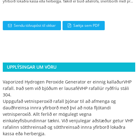
yfirborð lokaðra kassa eða herbergja. Tækið er búið aðalrofa, snertiborði með pr...
Sendu tölvupóst til okkar
Sækja sem PDF
UPPLÝSINGAR UM VÖRU
Vaporized Hydrogen Peroxide Generator er einnig kallaður
VHP
rafall
. Það sem við bjóðum er lausafé
VHP rafall
úr ryðfríu stáli
304.
Uppgufað vetnisperoxíð rafall þjónar til að afmenga og
dauðhreinsa innra yfirborð með því að nota fljótandi
vetnisperoxíð. Allt ferlið er mögulegt vegna
einkaleyfisbundinnar tækni. Við venjulegar aðstæður getur VHP
rafalinn sótthreinsað og sótthreinsað innra yfirborð lokaðra
kassa eða herbergja.