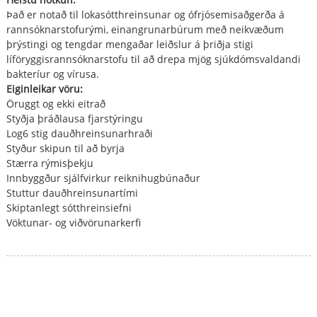
Það er notað til lokasótthreinsunar og ófrjósemisaðgerða á
rannsóknarstofurými, einangrunarbúrum með neikvæðum
þrýstingi og tengdar mengaðar leiðslur á þriðja stigi
líföryggisrannsóknarstofu til að drepa mjög sjúkdómsvaldandi
bakteríur og vírusa.
Eiginleikar vöru:
Öruggt og ekki eitrað
Styðja þráðlausa fjarstýringu
Log6 stig dauðhreinsunarhraði
Styður skipun til að byrja
Stærra rýmisþekju
Innbyggður sjálfvirkur reiknihugbúnaður
Stuttur dauðhreinsunartími
Skiptanlegt sótthreinsiefni
Vöktunar- og viðvörunarkerfi