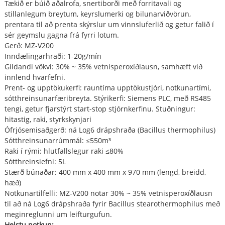
Tækið er búið aðalrofa, snertiborði með forritavali og
stillanlegum breytum, keyrslumerki og bilunarviðvörun,
prentara til að prenta skýrslur um vinnsluferlið og getur falið í
sér geymslu gagna frá fyrri lotum.
Gerð: MZ-V200
Inndælingarhraði: 1-20g/mín
Gildandi vökvi: 30% ~ 35% vetnisperoxíðlausn, samhæft við
innlend hvarfefni.
Prent- og upptökukerfi: rauntíma upptökustjóri, notkunartími,
sótthreinsunarfæribreyta. Stýrikerfi: Siemens PLC, með RS485
tengi, getur fjarstýrt start-stop stjórnkerfinu. Stuðningur:
hitastig, raki, styrkskynjari
Ófrjósemisaðgerð: ná Log6 drápshraða (Bacillus thermophilus)
Sótthreinsunarrúmmál: ≤550m³
Raki í rými: hlutfallslegur raki ≤80%
Sótthreinsiefni: 5L
Stærð búnaðar: 400 mm x 400 mm x 970 mm (lengd, breidd,
hæð)
Notkunartilfelli: MZ-V200 notar 30% ~ 35% vetnisperoxíðlausn
til að ná Log6 drápshraða fyrir Bacillus stearothermophilus með
meginreglunni um leifturgufun.
Helstu notkun: