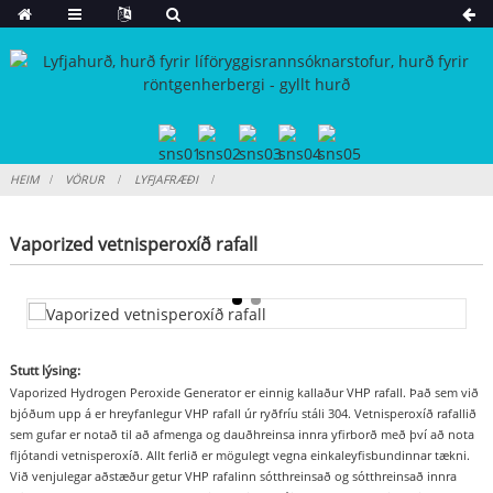
HEIM
VÖRUR
LYFJAFRÆÐI
Vaporized vetnisperoxíð rafall
Stutt lýsing:
Vaporized Hydrogen Peroxide Generator er einnig kallaður VHP rafall. Það sem við
bjóðum upp á er hreyfanlegur VHP rafall úr ryðfríu stáli 304. Vetnisperoxíð rafallið
sem gufar er notað til að afmenga og dauðhreinsa innra yfirborð með því að nota
fljótandi vetnisperoxíð. Allt ferlið er mögulegt vegna einkaleyfisbundinnar tækni.
Við venjulegar aðstæður getur VHP rafalinn sótthreinsað og sótthreinsað innra