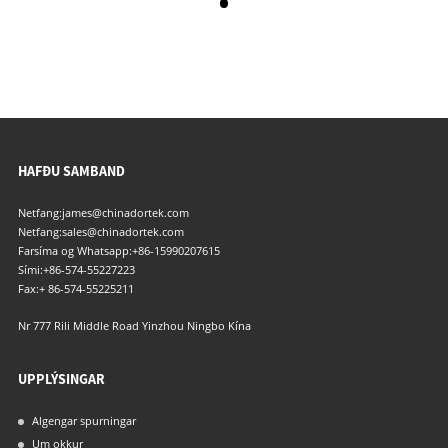
HAFÐU SAMBAND
Netfang:
james@chinadortek.com
Netfang:
sales@chinadortek.com
Farsíma og Whatsapp:
+86-15990207615
Sími:
+86-574-55227223
Fax:
+ 86-574-55225211
Nr 777 Rili Middle Road Yinzhou Ningbo Kína
UPPLÝSINGAR
Algengar spurningar
Um okkur