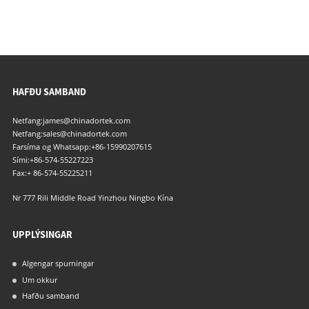
HAFÐU SAMBAND
Netfang:
james@chinadortek.com
Netfang:
sales@chinadortek.com
Farsíma og Whatsapp:
+86-15990207615
Sími:
+86-574-55227223
Fax:
+ 86-574-55225211
Nr 777 Rili Middle Road Yinzhou Ningbo Kína
UPPLÝSINGAR
Algengar spurningar
Um okkur
Hafðu samband