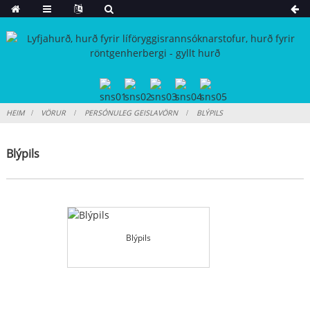
HEIM
VÖRUR
PERSÓNULEG GEISLAVÖRN
BLÝPILS
Blýpils
Blýpils