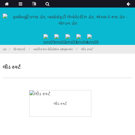
ઘર
ઉત્પાદનો
વ્યક્તિગત રેડિયેશન રક્ષણાત્મક
લીડ સ્કર્ટ
લીડ સ્કર્ટ
લીડ સ્કર્ટ