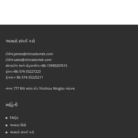
અમારો સંપર્ક કરો
ઈમેલ:
james@chinadortek.com
ઈમેલ:
sales@chinadortek.com
મોબાઈલ અને વોટ્સએપ:
+86-15990207615
ફોન:
+86-574-55227223
ફેક્સ:
+ 86-574-55225211
નંબર 777 Rili મધ્ય રોડ Yinzhou Ningbo ચાઇના
માહિતી
FAQs
અમારા વિશે
અમારો સંપર્ક કરો