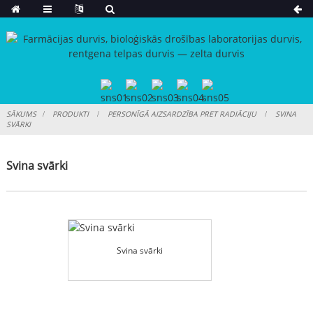
SĀKUMS
PRODUKTI
PERSONĪGĀ AIZSARDZĪBA PRET RADIĀCIJU
SVINA
SVĀRKI
Svina svārki
Svina svārki