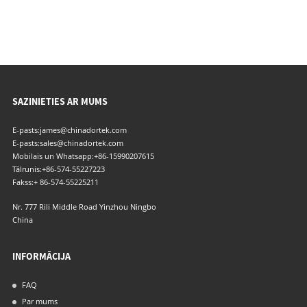
SAZINIETIES AR MUMS
E-pasts:
james@chinadortek.com
E-pasts:
sales@chinadortek.com
Mobilais un Whatsapp:
+86-15990207615
Tālrunis:
+86-574-55227223
Fakss:
+ 86-574-55225211
Nr. 777 Rili Middle Road Yinzhou Ningbo
China
INFORMĀCIJA
FAQ
Par mums