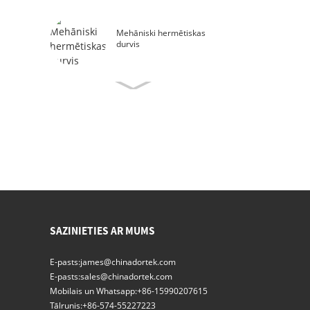
Mehāniski hermētiskas
durvis
Piepūstas blīves, hermētiski
noslēgtas durvis
Miglas duša
Automātiskās bīdāmās
rentgena telpas durvis
SAZINIETIES AR MUMS
E-pasts:
james@chinadortek.com
E-pasts:
sales@chinadortek.com
Augstas kvalitātes
automātiskās bīdāmās
Mobilais un Whatsapp:
+86-15990207615
hermētiskās durvis
Tālrunis:
+86-574-55227223