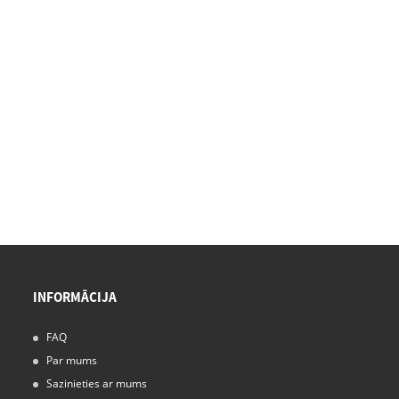
INFORMĀCIJA
FAQ
15/11/24
Par mums
Darbojas ar miglas dušu: jūsu tīrās telpas
risinājums
Sazinieties ar mums