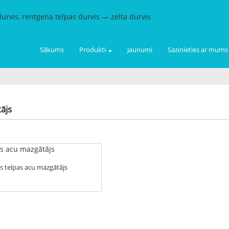
Sākums
Produkti
Jaunumi
Sazinieties ar mums
ājs
as telpas acu mazgātājs