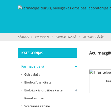
SĀKUMS
PRODUKTI
FARMACEITISKĀ
ACU MAZGĀTĀJS
Acu mazgāt
KATEGORIJAS
Farmaceitiskā
Gaisa duša
Tīr
Biodrošības vārsts
Bioloģiskās drošības karte
Ķīmiskā duša
Svēršanas kabīne