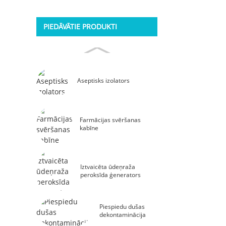
radiāciju
PIEDĀVĀTIE PRODUKTI
Aseptisks izolators
Farmācijas svēršanas
kabīne
Iztvaicēta ūdeņraža
peroksīda ģenerators
Piespiedu dušas
dekontaminācija