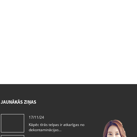
JAUNĀKĀS ZIŅAS
17/11/24
Kāpēc tīrās telpas ir atkarīgas no
dekontaminācijas...