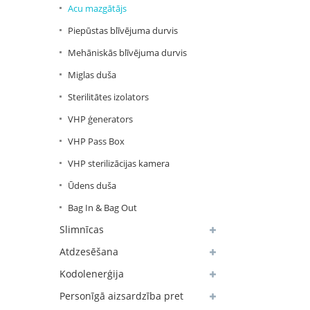
Acu mazgātājs
Piepūstas blīvējuma durvis
Mehāniskās blīvējuma durvis
Miglas duša
Sterilitātes izolators
VHP ģenerators
VHP Pass Box
VHP sterilizācijas kamera
Ūdens duša
Bag In & Bag Out
Slimnīcas
Atdzesēšana
Kodolenerģija
Personīgā aizsardzība pret