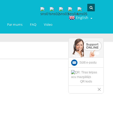
English
Par mums
FAQ
Video
Sūtīt e-pastu
QR kods