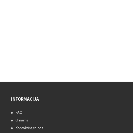
INFORMACIJA
FAQ
15/11/24
O nama
Tuševi s maglom rade: Vaše rješenje za čistu sobu
Kontaktirajte nas