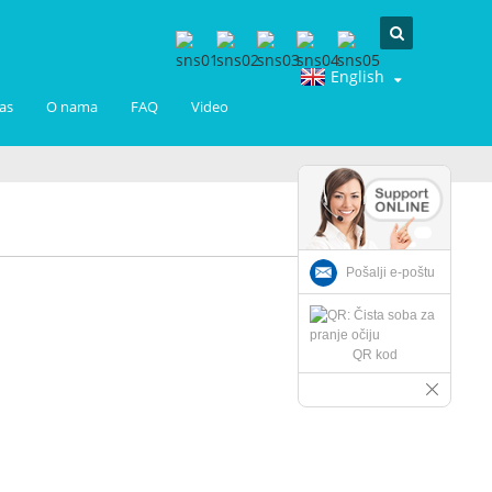
English
as
O nama
FAQ
Video
Pošalji e-poštu
QR kod