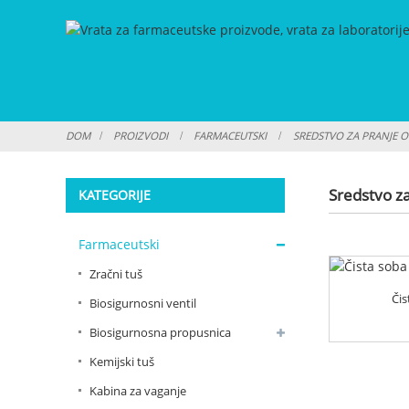
DOM
PROIZVODI
FARMACEUTSKI
SREDSTVO ZA PRANJE O
Sredstvo za
KATEGORIJE
Farmaceutski
Zračni tuš
Čis
Biosigurnosni ventil
Biosigurnosna propusnica
Kemijski tuš
Kabina za vaganje