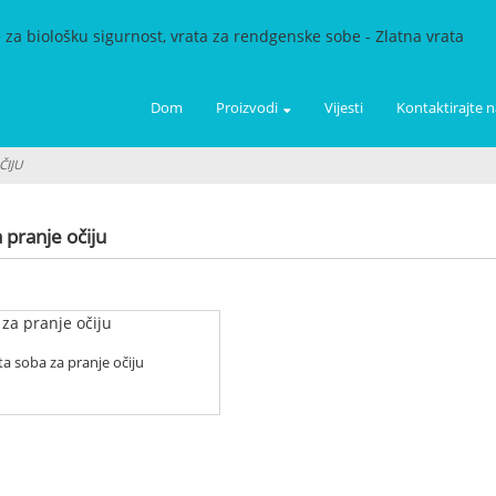
Dom
Proizvodi
Vijesti
Kontaktirajte n
ČIJU
 pranje očiju
ta soba za pranje očiju