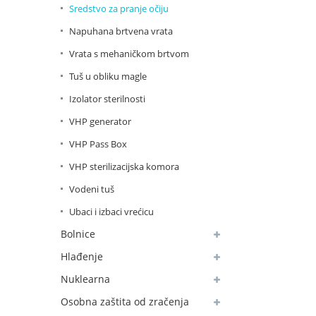
Sredstvo za pranje očiju
Napuhana brtvena vrata
Vrata s mehaničkom brtvom
Tuš u obliku magle
Izolator sterilnosti
VHP generator
VHP Pass Box
VHP sterilizacijska komora
Vodeni tuš
Ubaci i izbaci vrećicu
Bolnice
Hlađenje
Nuklearna
Osobna zaštita od zračenja