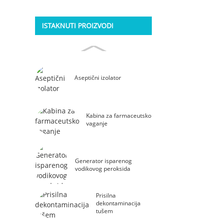
ISTAKNUTI PROIZVODI
Aseptični izolator
Kabina za farmaceutsko
vaganje
Generator isparenog
vodikovog peroksida
Prisilna
dekontaminacija
tušem