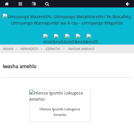
IKHAYA
IMIKHIQIZO
EZEMITHI
IWASHA AMEHLO
Iwasha amehlo
Hlanza Igumbi Lokugeza
Amehlo