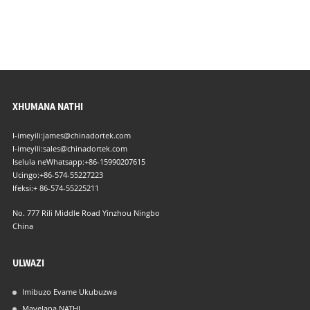
XHUMANA NATHI
I-imeyili:
james@chinadortek.com
I-imeyili:
sales@chinadortek.com
Iselula neWhatsapp:
+86-15990207615
Ucingo:
+86-574-55227223
Ifeksi:
+ 86-574-55225211
No. 777 Rili Middle Road Yinzhou Ningbo
China
ULWAZI
Imibuzo Evame Ukubuzwa
Mayelana NATHI