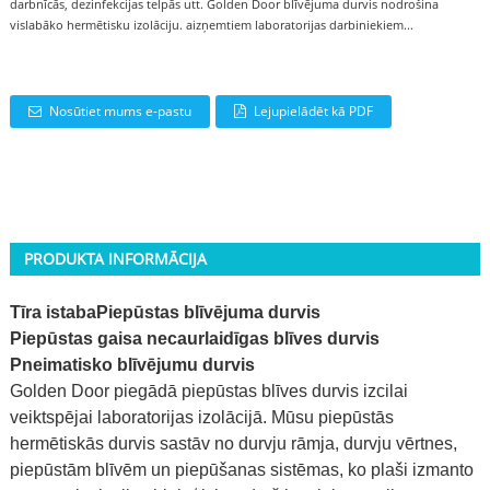
darbnīcās, dezinfekcijas telpās utt. Golden Door blīvējuma durvis nodrošina
vislabāko hermētisku izolāciju. aizņemtiem laboratorijas darbiniekiem...
Nosūtiet mums e-pastu
Lejupielādēt kā PDF
PRODUKTA INFORMĀCIJA
Tīra istaba
Piepūstas blīvējuma durvis
Piepūstas gaisa necaurlaidīgas blīves durvis
Pneimatisko blīvējumu durvis
Golden Door piegādā piepūstas blīves durvis izcilai
veiktspējai laboratorijas izolācijā. Mūsu piepūstās
hermētiskās durvis sastāv no durvju rāmja, durvju vērtnes,
piepūstām blīvēm un piepūšanas sistēmas, ko plaši izmanto