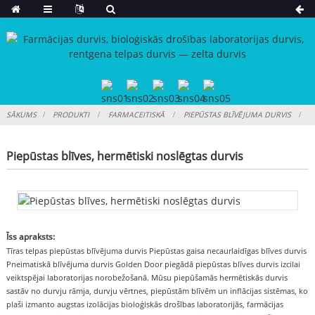
SĀKUMS
PRODUKTI
FARMACEITISKĀ
PIEPŪSTAS BLĪVĒJUMA DURVIS
Piepūstas blīves, hermētiski noslēgtas durvis
Īss apraksts:
Tīras telpas piepūstas blīvējuma durvis Piepūstas gaisa necaurlaidīgas blīves durvis
Pneimatiskā blīvējuma durvis Golden Door piegādā piepūstas blīves durvis izcilai
veiktspējai laboratorijas norobežošanā. Mūsu piepūšamās hermētiskās durvis
sastāv no durvju rāmja, durvju vērtnes, piepūstām blīvēm un inflācijas sistēmas, ko
plaši izmanto augstas izolācijas bioloģiskās drošības laboratorijās, farmācijas