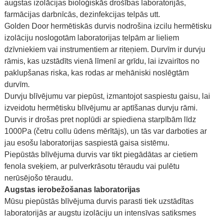
augstas izolācijas bioloģiskās drošības laboratorijās,
farmācijas darbnīcās, dezinfekcijas telpās utt.
Golden Door hermētiskās durvis nodrošina izcilu hermētisku
izolāciju noslogotām laboratorijas telpām ar lieliem
dzīvniekiem vai instrumentiem ar riteņiem. Durvīm ir durvju
rāmis, kas uzstādīts vienā līmenī ar grīdu, lai izvairītos no
paklupšanas riska, kas rodas ar mehāniski noslēgtām
durvīm.
Durvju blīvējumu var piepūst, izmantojot saspiestu gaisu, lai
izveidotu hermētisku blīvējumu ar aptīšanas durvju rāmi.
Durvis ir drošas pret noplūdi ar spiediena starpībām līdz
1000Pa (četru collu ūdens mērītājs), un tās var darboties ar
jau esošu laboratorijas saspiestā gaisa sistēmu.
Piepūstās blīvējuma durvis var tikt piegādātas ar cietiem
fenola sveķiem, ar pulverkrāsotu tēraudu vai pulētu
nerūsējošo tēraudu.
Augstas ierobežošanas laboratorijas
Mūsu piepūstās blīvējuma durvis parasti tiek uzstādītas
laboratorijās ar augstu izolāciju un intensīvas satiksmes