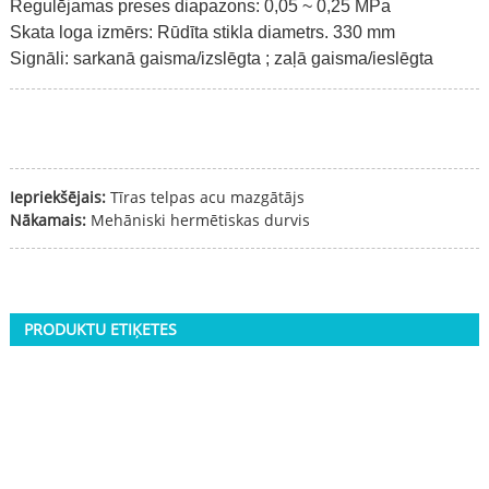
Regulējamas preses diapazons: 0,05 ~ 0,25 MPa
Skata loga izmērs: Rūdīta stikla diametrs. 330 mm
Signāli: sarkanā gaisma/izslēgta ; zaļā gaisma/ieslēgta
Iepriekšējais:
Tīras telpas acu mazgātājs
Nākamais:
Mehāniski hermētiskas durvis
PRODUKTU ETIĶETES