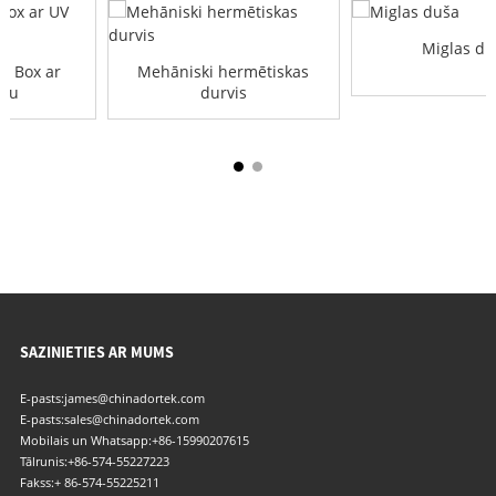
Miglas du
ss Box ar
Mehāniski hermētiskas
smu
durvis
SAZINIETIES AR MUMS
E-pasts:
james@chinadortek.com
E-pasts:
sales@chinadortek.com
Mobilais un Whatsapp:
+86-15990207615
Tālrunis:
+86-574-55227223
Fakss:
+ 86-574-55225211