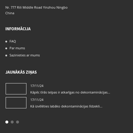
Nr. 777 Rili Middle Road Yinzhou Ningbo
China
INFORMĀCIJA
FAQ
Par mums
Sazinieties ar mums
JAUNĀKĀS ZIŅAS
17/11/24
ms
Kāpēc tīrās telpas ir atkarīgas no dekontaminācijas...
17/11/24
Kā izvēlēties labāko dekontaminācijas līdzekli...