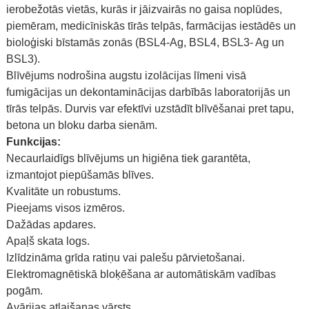
ierobežotās vietās, kurās ir jāizvairās no gaisa noplūdes,
piemēram, medicīniskās tīrās telpās, farmācijas iestādēs un
bioloģiski bīstamās zonās (BSL4-Ag, BSL4, BSL3- Ag un
BSL3).
Blīvējums nodrošina augstu izolācijas līmeni visā
fumigācijas un dekontaminācijas darbībās laboratorijās un
tīrās telpās. Durvis var efektīvi uzstādīt blīvēšanai pret tapu,
betona un bloku darba sienām.
Funkcijas:
Necaurlaidīgs blīvējums un higiēna tiek garantēta,
izmantojot piepūšamās blīves.
Kvalitāte un robustums.
Pieejams visos izmēros.
Dažādas apdares.
Apaļš skata logs.
Izlīdzināma grīda ratiņu vai palešu pārvietošanai.
Elektromagnētiskā bloķēšana ar automātiskām vadības
pogām.
Avārijas atlaišanas vārsts.