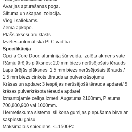
Avārijas apturēšanas poga.
Siltuma un skaņas izolācija.
Viegli saliekams.
Zema apkope.
Plašs aksesuāru klāsts.
Izvēles automātiskā PLC vadība.
Specifikācija
Opcija Core Door: alumīnija šūnveida, izolēta akmens vate
Rāmju ārējās plāksnes: 2,0 mm biezs nerūsējošais tērauds
Lapu ārējās plāksnes: 1,5 mm biezs nerūsējošais tērauds /
1,5 mm biezs cinkots tērauds ar pulverkrāsojumu
Krāsas un apdare: 3 iespējas nerūsējošā tērauda apdarei/ 5
krāsas pulverkrāsota tērauda apdarei
Izmantojamie celiņa izmēri: Augstums 2100mm, Platums
700,800,900 vai 1000mm.
Hermētiskuma sistēma: silikona gumijas piepūšamā blīve ar
saspiestu gaisu.
Maksimālais spiediens: <=1500Pa