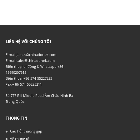
LIÊN HỆ VỚI CHÚNG TÔI
E-mail:
james@chinadortek.com
E-mail:
sales@chinadortek.com
Điện thoại di động & Whatsapp:
+86-
15990207615
Điện thoại:
+86-574-55227223
Fax:
+ 86-574-55225211
Số 777 Rili Middle Road Âm Châu Ninh Ba
Trung Quốc
THÔNG TIN
Câu hỏi thường gặp
Về chúng tôi