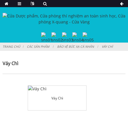
TRANG CHỦ
CÁC SẢN PHẨM
BẢO VỆ BỨC XẠ CÁ NHÂN
VÁY CHÌ
Váy Chì
Váy Chì