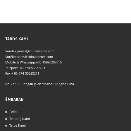
TAROS KAMI
Surélék:
james@chinadortek.com
Surélék:
sales@chinadortek.com
Mobile & Whatsapp:
+86-15990207615
Telepon:
+86-574-55227223
Fax:
+ 86-574-55225211
No 777 Rili Tengah Jalan Yinzhou Ningbo Cina
ÉMBARAN
FAQs
Tentang Kami
Taros Kami