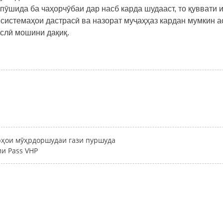
ӯшида ба чаҳорчӯбаи дар насб карда шудааст, то қуввати и
 системаҳои дастрасӣ ва назорат муҷаҳҳаз кардан мумкин ас
аслӣ мошини дақиқ.
ҳои мӯҳрдоршудаи гази пуршуда
ии Pass VHP