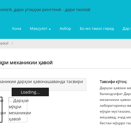
Хона
Маҳсулот
Ахбор
Бо мо тамос гиред
Дар 
НИКӢ
ҳри механикии ҳавоӣ
Тавсифи кӯтоҳ:
Дарҳои ҳавзии м
Loading...
баландсифат Дарҳ
механикии ҳавои
лабораторияҳо ва
мӯҳри мустаҳкам,
мешавад, эҷод ме
бастаи мӯҳрро ташк