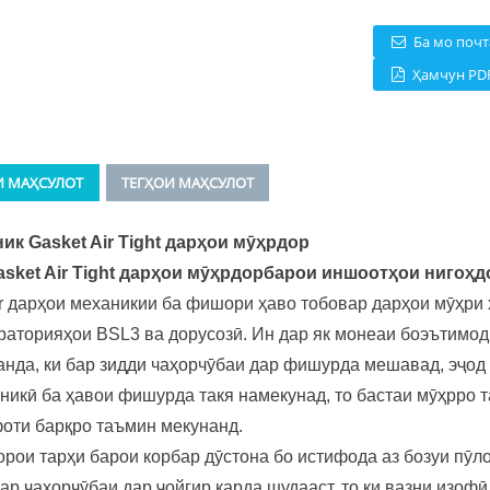
Ба мо почт
Ҳамчун PD
И МАҲСУЛОТ
ТЕГҲОИ МАҲСУЛОТ
ик Gasket Air Tight дарҳои мӯҳрдор
sket Air Tight дарҳои мӯҳрдор
барои иншоотҳои нигоҳд
r дарҳои механикии ба фишори ҳаво тобовар дарҳои мӯҳри 
раторияҳои BSL3 ва дорусозӣ. Ин дар як монеаи боэътимод
нда, ки бар зидди чаҳорчӯбаи дар фишурда мешавад, эҷод
икӣ ба ҳавои фишурда такя намекунад, то бастаи мӯҳрро та
фоти барқро таъмин мекунанд.
орои тарҳи барои корбар дӯстона бо истифода аз бозуи пӯл
р чаҳорчӯбаи дар ҷойгир карда шудааст, то ки вазни изофӣ