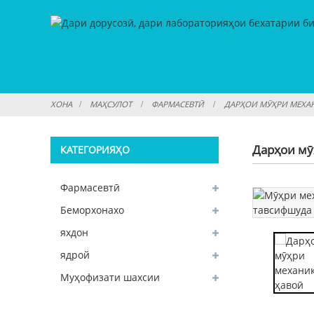
ХОНА
МАҲСУЛОТ
ФАРМАСЕВТӢ
ДАРҲОИ МӮҲРИ МЕХА
Дарҳои мӯ
КАТЕГОРИЯҲО
Фармасевтӣ
Беморхонахо
яхдон
ядрой
Муҳофизати шахсии
радиатсионӣ