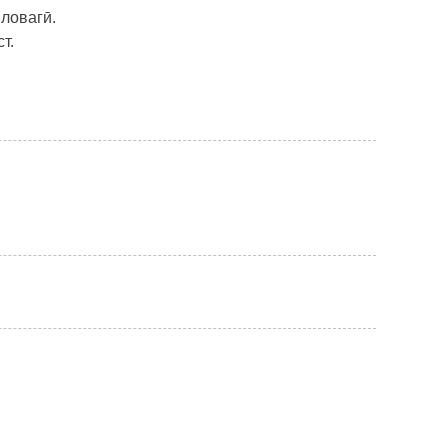
ловагӣ.
т.