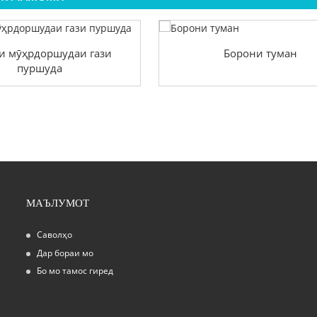
и мӯҳрдоршудаи гази
Борони туман
пуршуда
МАЪЛУМОТ
Саволҳо
15/11/24
Дар бораи мо
Кори душҳои туман: Ҳалли ҳуҷраи тозаи шумо
Бо мо тамос гиред