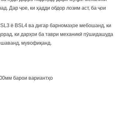
д. Дар ҷое, ки ҳадди обдор лозим аст, ба ҷои
BSL3 ё BSL4 ва дигар барномаҳое мебошанд, ки
дорад, ки дарҳои ба таври механикӣ пӯшидашуда
мешаванд, мувофиқанд.
 100мм барои вариантҳо