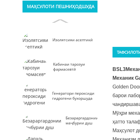
МАҲСУЛОТИ ПЕШНИҲОДШУДА
Изолятсияи асептикӣ
ТАФСИЛОТ
Кабинаи тарозуи
BSL3
Механ
фармасевтӣ
Механик Ga
Golden Doo
Генератори пероксиди
барои лабо
гидрогени бухоршуда
чандиршава
Мӯҳри механ
Безараргардонии
ҳатто тала
маҷбурии душ
Маҳсулот д
Механизм да