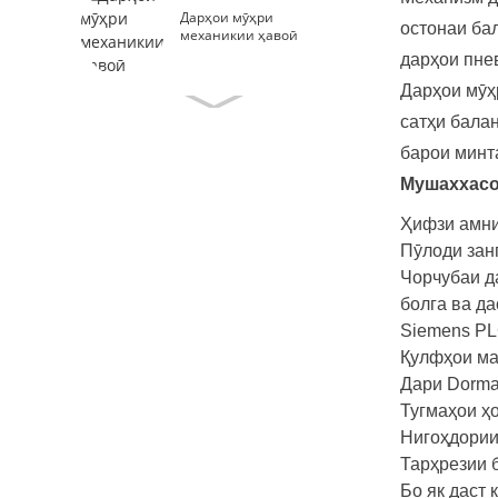
Дарҳои мӯҳри
остонаи бал
механикии ҳавоӣ
дарҳои пне
Дарҳои мӯҳ
Дарҳои
сатҳи бала
мӯҳрдоршудаи гази
пуршуда
барои минт
Мушаххасо
Борони туман
Ҳифзи амни
Пӯлоди занг
Чорчубаи д
болга ва да
Дарҳои утоқи рентгении
Siemens PL
автоматии слайд
Қулфҳои ма
Дари Dorma
Дарҳои
баландсифати
Тугмаҳои ҳ
автоматии
Нигоҳдории
ҳарметикӣ
Тарҳрезии 
Бо як даст 
Дарҳои автоматии