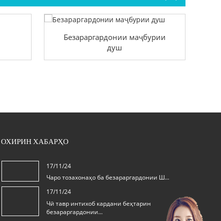
Безараргардонии маҷбурии
душ
ОХИРИН ХАБАРҲО
17/11/24
Чаро тозахонаҳо ба безараргардонии Ш...
17/11/24
Чӣ тавр интихоб кардани беҳтарин
безараргардонии...