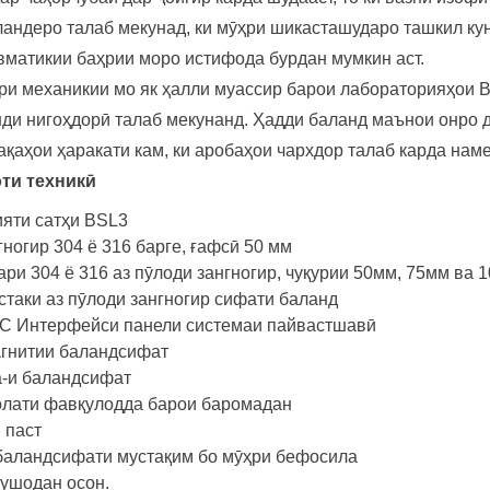
андеро талаб мекунад, ки мӯҳри шикасташударо ташкил куна
вматикии баҳрии моро истифода бурдан мумкин аст.
ри механикии мо як ҳалли муассир барои лабораторияҳои 
нди нигоҳдорӣ талаб мекунанд. Ҳадди баланд маънои онро 
ақаҳои ҳаракати кам, ки аробаҳои чархдор талаб карда на
ти техникӣ
яти сатҳи BSL3
ногир 304 ё 316 барге, ғафсӣ 50 мм
ари 304 ё 316 аз пӯлоди зангногир, чуқурии 50мм, 75мм ва
стаки аз пӯлоди зангногир сифати баланд
C Интерфейси панели системаи пайвастшавӣ
гнитии баландсифат
-и баландсифат
олати фавқулодда барои баромадан
 паст
баландсифати мустақим бо мӯҳри бефосила
кушодан осон.