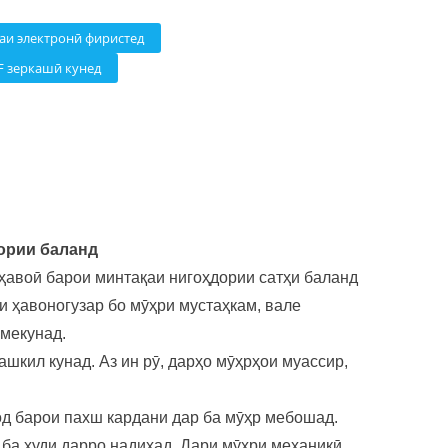
аи электронӣ фиристед
F зеркашӣ кунед
ории баланд
ҳавоӣ барои минтақаи нигоҳдории сатҳи баланд
и ҳавоногузар бо мӯҳри мустаҳкам, вале
 мекунад.
шкил кунад. Аз ин рӯ, дарҳо мӯҳрҳои муассир,
од барои пахш кардани дар ба мӯҳр мебошад.
 ба худи дарро надиҳад. Дари мӯҳри механикӣ