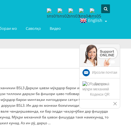
English
бораи мо
Саволҳо
Видео
Ирсоли почтаи
электронӣ
еханикии BSL3 Дарҳои ҳавзи мӯҳрдор барои иншоотҳои
ои тиллоии дарҳои ба фишори ҳаво тобовар ба гази
Кодекси QR
 мӯҳрдор барои минтақаи нигоҳдории сатҳи баланд барои
 доруҳои BSL3. Ин дар як монеаи боэътимоди ҳавоногузар бо
 вале чандиршаванда, ки бар зидди чаҳорчӯбаи дар фишурда
кунад. Мӯҳри механикӣ ба ҳавои фишурда такя намекунад, то
ил кунад. Аз ин рӯ, дарҳо ...