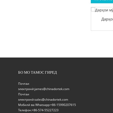
Безараргардонии маҷбурии
Дарҳо
душ
БО МО ТАМОС ГИРЕД
Почтаи
электронӣ:
james@chinadortek.com
Почтаи
электронӣ:
sales@chinadortek.com
Мобилӣ ва Whatsapp:
+86-15990207615
Телефон:
+86-574-55227223