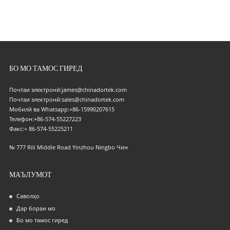
БО МО ТАМОС ГИРЕД
Почтаи электронӣ:
james@chinadortek.com
Почтаи электронӣ:
sales@chinadortek.com
Мобилӣ ва Whatsapp:
+86-15990207615
Телефон:
+86-574-55227223
Факс:
+ 86-574-55225211
№ 777 Rili Middle Road Yinzhou Ningbo Чин
МАЪЛУМОТ
Саволҳо
Дар бораи мо
Бо мо тамос гиред