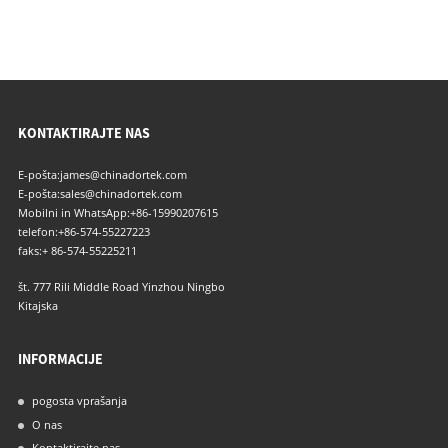
KONTAKTIRAJTE NAS
E-pošta:
james@chinadortek.com
E-pošta:
sales@chinadortek.com
Mobilni in WhatsApp:
+86-15990207615
telefon:
+86-574-55227223
faks:
+ 86-574-55225211
št. 777 Rili Middle Road Yinzhou Ningbo
Kitajska
INFORMACIJE
pogosta vprašanja
O nas
Kontaktirajte nas