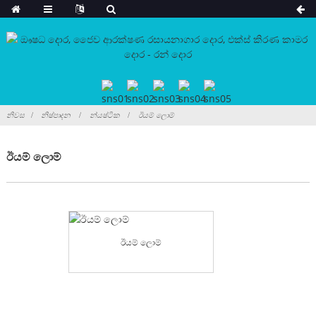
නිවස
නිෂ්පාදන
න්යෂ්ටික
ඊයම් ලොම්
ඊයම් ලොම්
ඊයම් ලොම්