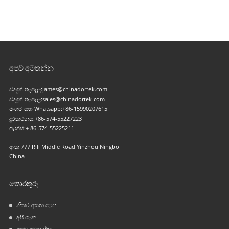
අපව අමතන්න
විද්‍යුත් තැපෑල:
james@chinadortek.com
විද්‍යුත් තැපෑල:
sales@chinadortek.com
ජංගම සහ Whatsapp:
+86-15990207615
දුරකථනය:
+86-574-55227223
ෆැක්ස්:
+ 86-574-55225211
අංක 777 Rili Middle Road Yinzhou Ningbo
China
තොරතුරු
නිතර අසන පැන
අපි ගැන
අපව අමතන්න