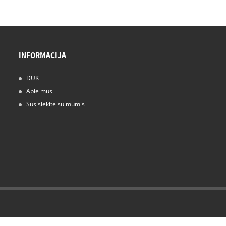
INFORMACIJA
DUK
15/11/24
Apie mus
Rūko dušai veikia: jūsų švarios patalpos
sprendimas
Susisiekite su mumis