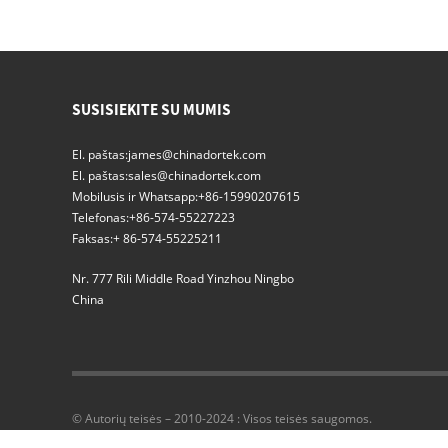
Miglos dušas
Automatinės stumdomos
rentgeno kambario
SUSISIEKITE SU MUMIS
durys
El. paštas:
james@chinadortek.com
El. paštas:
sales@chinadortek.com
Aukštos kokybės
automatinės stumdomos
Mobilusis ir Whatsapp:
+86-15990207615
hermetiškos durys
Telefonas:
+86-574-55227223
Faksas:
+ 86-574-55225211
Hermetiškai uždaromos
Nr. 777 Rili Middle Road Yinzhou Ningbo
automatinės stumdomos
durys
China
LINAC neutronais
ekranuotos automatinės
stumdomos durys
© Autorių teisės – 2010-2024 : Visos teisės saugomos.
MRI DURYS