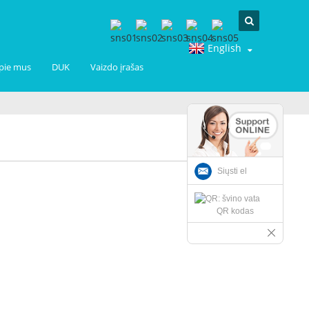
English
pie mus
DUK
Vaizdo įrašas
Siųsti el
QR kodas