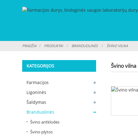
PRADŽIA
PRODUKTAI
BRANDUOLINĖS
ŠVINO VILNA
Švino vilna
KATEGORIJOS
Farmacijos
Ligoninės
Šaldymas
Branduolinės
Švino antklodės
Švino plytos