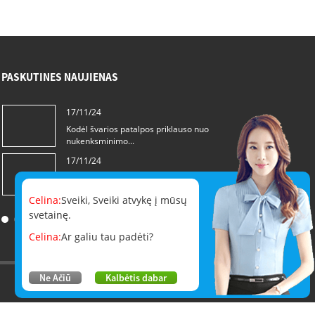
PASKUTINES NAUJIENAS
17/11/24
Kodėl švarios patalpos priklauso nuo
nukenksminimo...
17/11/24
Kaip išsirinkti geriausią nukenksminimo
priemonę...
Celina:
Sveiki, Sveiki atvykę į mūsų
svetainę.
Celina:
Ar galiu tau padėti?
Ne Ačiū
Kalbėtis dabar