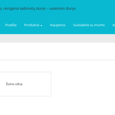
Pradžia
Produktai
Naujienos
Susisiekite su mumis
A
Švino vilna