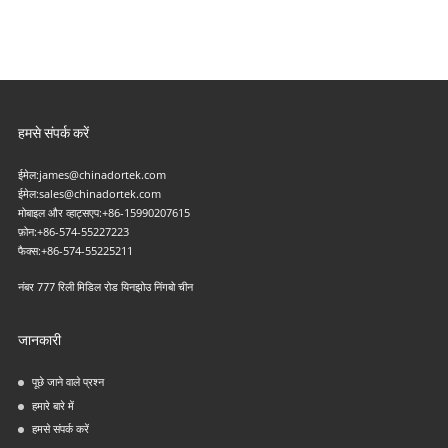
हमसे संपर्क करें
ईमेल:
james@chinadortek.com
ईमेल:
sales@chinadortek.com
मोबाइल और व्हाट्सएप:
+86-15990207615
फ़ोन:
+86-574-55227223
फैक्स:
+86-574-55225211
नंबर 777 रिली मिडिल रोड यिनझोउ निंगबो चीन
जानकारी
पूछे जाने वाले प्रश्न
हमारे बारे में
हमसे संपर्क करें