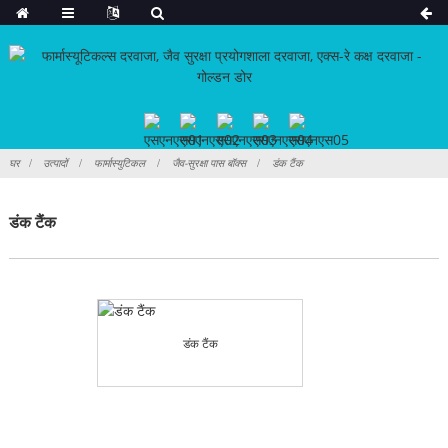
घर
उत्पादों
फार्मास्युटिकल
जैव-सुरक्षा पास बॉक्स
डंक टैंक
डंक टैंक
डंक टैंक