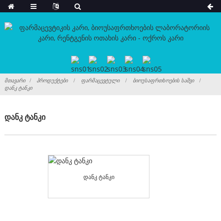
ᲛᲗᲐᲕᲐᲠᲘ
ᲞᲠᲝᲓᲣᲥᲢᲔᲑᲘ
ᲤᲐᲠᲛᲐᲪᲔᲕᲢᲣᲚᲘ
ᲑᲘᲝᲣᲡᲐᲤᲠᲗᲮᲝᲔᲑᲘᲡ ᲡᲐᲨᲕᲘ
ᲓᲐᲜᲙ ᲢᲐᲜᲙᲘ
დანკ ტანკი
დანკ ტანკი