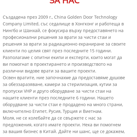
ЗА НАС
Създадена през 2009 г., China Golden Door Technology
Company Limited, със седалище в Хонгконг и работеща в
Нингбо и Шанхай, се фокусира върху предоставянето на
професионални решения за врати за чисти стаи и
решения за врати за радиационно екраниране за своите
клиенти по целия свят през последните 15 години.
Разполагаме с опитни екипи и експерти, които могат да
ви помогнат в проектирането и производството на
различни видове врати за вашите проекти.
Освен вратите, ние започнахме да предоставяме душове
за обеззаразяване, камери за стерилизация, кутии за
пропуски VHP и друго оборудване за чисти стаи на
нашите клиенти през последните 6 години. Нашето
оборудване за чисти стаи е продадено на много страни,
включително Египет, Русия, Турция и Виетнам.
Моля, не се колебайте да се свържете с нас за
предложения, когато имате проекти. Нека ви помогнем
за вашия бизнес в Китай. Дайте ни шанс, ще се докажем,