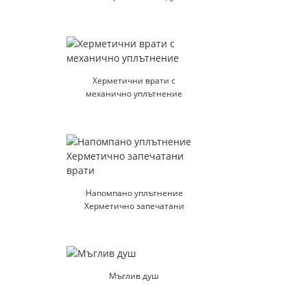
Херметични врати с
механично уплътнение
Напомпано уплътнение
Херметично запечатани
врати
Мъглив душ