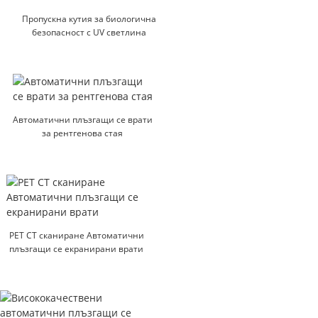
Пропускна кутия за биологична
безопасност с UV светлина
Автоматични плъзгащи се врати
за рентгенова стая
PET CT сканиране Автоматични
плъзгащи се екранирани врати