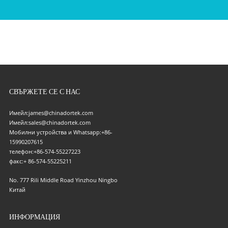
СВЪРЖЕТЕ СЕ С НАС
Имейл:
james@chinadortek.com
Имейл:
sales@chinadortek.com
Мобилни устройства и Whatsapp:
+86-
15990207615
телефон:
+86-574-55227223
факс:
+ 86-574-55225211
No. 777 Rili Middle Road Yinzhou Ningbo
Китай
ИНФОРМАЦИЯ