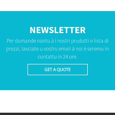
NEWSLETTER
Per dumande nantu à i nostri prudutti o lista di
prezzi, lasciate u vostru email à noi è seremu in
cuntattu in 24 ore.
GET A QUOTE