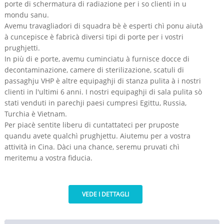
porte di schermatura di radiazione per i so clienti in u
mondu sanu.
Avemu travagliadori di squadra bè è esperti chì ponu aiutà
à cuncepisce è fabricà diversi tipi di porte per i vostri
prughjetti.
In più di e porte, avemu cuminciatu à furnisce docce di
decontaminazione, camere di sterilizazione, scatuli di
passaghju VHP è altre equipaghji di stanza pulita à i nostri
clienti in l'ultimi 6 anni. I nostri equipaghji di sala pulita sò
stati venduti in parechji paesi cumpresi Egittu, Russia,
Turchia è Vietnam.
Per piacè sentite liberu di cuntattateci per pruposte
quandu avete qualchì prughjettu. Aiutemu per a vostra
attività in Cina. Dàci una chance, seremu pruvati chì
meritemu a vostra fiducia.
VEDE I DETTAGLI