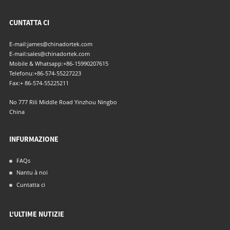
CUNTATTA CI
E-mail:
james@chinadortek.com
E-mail:
sales@chinadortek.com
Mobile & Whatsapp:
+86-15990207615
Telefonu:
+86-574-55227223
Fax:
+ 86-574-55225211
No 777 Rili Middle Road Yinzhou Ningbo
China
INFURMAZIONE
FAQs
Nantu à noi
Cuntatta ci
L'ULTIME NUTIZIE