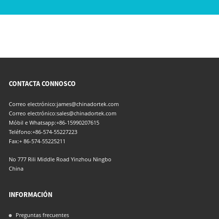
CONTACTA CONNOSCO
Correo electrónico:
james@chinadortek.com
Correo electrónico:
sales@chinadortek.com
Móbil e Whatsapp:
+86-15990207615
Teléfono:
+86-574-55227223
Fax:
+ 86-574-55225211
No 777 Rili Middle Road Yinzhou Ningbo
China
INFORMACIÓN
Preguntas frecuentes